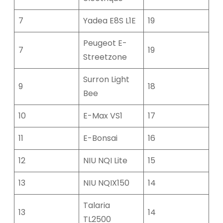
7
Yadea E8S L1E
19
Peugeot E-
7
19
Streetzone
Surron Light
9
18
Bee
10
E-Max VS1
17
11
E-Bonsai
16
12
NIU NQI Lite
15
13
NIU NQIX150
14
Talaria
13
14
TL2500