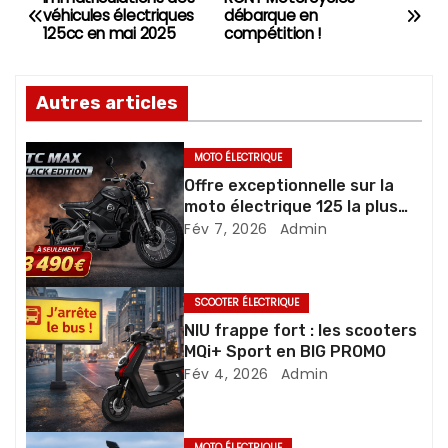
N
véhicules électriques
débarque en
125cc en mai 2025
compétition !
a
v
Autres articles
i
MOTO ÉLECTRIQUE
g
Offre exceptionnelle sur la
moto électrique 125 la plus
a
vendue
Fév 7, 2026
Admin
t
i
SCOOTER ÉLECTRIQUE
NIU frappe fort : les scooters
o
MQi+ Sport en BIG PROMO
Fév 4, 2026
Admin
n
d
MOTO ÉLECTRIQUE