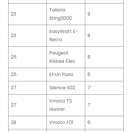
Talaria
23
9
Sting3000
EasyWatt E-
23
9
Retro
Peugeot
25
8
Kisbee Elec
25
EFUn Pusa
8
27
Silence S02
7
Vmoto TS
27
7
Hunter
29
Vmoto F01
6