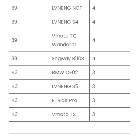
39
LVNENG NCF
4
39
LVNENG S4
4
Vmoto TC
39
4
Wanderer
39
Segway B110S
4
43
BMW CE02
3
43
LVNENG S5
3
43
E-Ride Pro
3
43
Vmoto TS
3