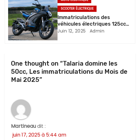
e
SCOOTER ÉLECTRIQUE
Immatriculations des
l
véhicules électriques 125cc
en mai 2025
’
Juin 12, 2025
Admin
a
r
One thought on “Talaria domine les
t
50cc, Les immatriculations du Mois de
Mai 2025”
i
c
l
e
Martineau
dit :
juin 17, 2025 à 5:44 am