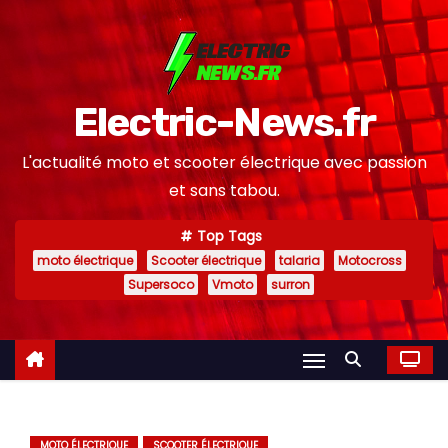
S
k
i
p
Electric-News.fr
t
o
L'actualité moto et scooter électrique avec passion
c
et sans tabou.
o
n
Top Tags
moto électrique
Scooter électrique
talaria
Motocross
t
Supersoco
Vmoto
surron
e
n
t
MOTO ÉLECTRIQUE
SCOOTER ÉLECTRIQUE