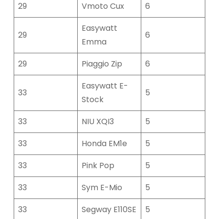
29
Vmoto Cux
6
Easywatt
29
6
Emma
29
Piaggio Zip
6
Easywatt E-
33
5
Stock
33
NIU XQI3
5
33
Honda EM1e
5
33
Pink Pop
5
33
Sym E-Mio
5
33
Segway E110SE
5