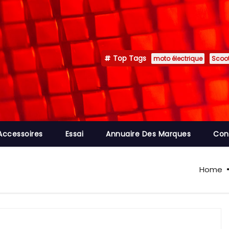
Top Tags
moto électrique
Scoot
Accessoires
Essai
Annuaire Des Marques
Con
Home