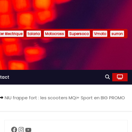
er électrique
talaria
Motocross
Supersoco
Vmoto
surron
tact
NIU frappe fort : les scooters MQi+ Sport en BIG PROMO
Facebook
Instagram
YouTube