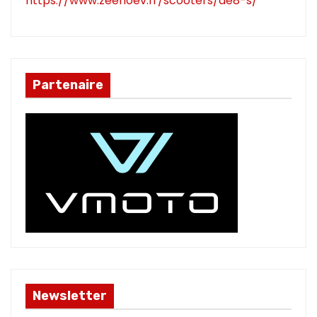
https://www.zeehoev.fr/scooters/ae8-s/
Partenaire
Newsletter