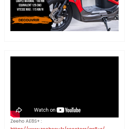
Zeeho AE8S+ :