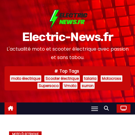
S
k
i
p
Electric-News.fr
t
o
L'actualité moto et scooter électrique avec passion
c
et sans tabou.
o
n
Top Tags
moto électrique
Scooter électrique
talaria
Motocross
t
Supersoco
Vmoto
surron
e
n
t
MOTO ÉLECTRIQUE