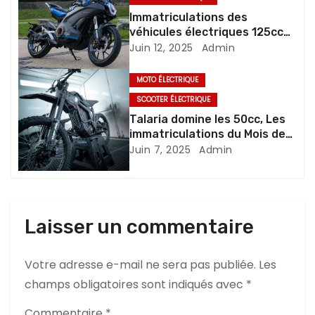
o
Immatriculations des
n
véhicules électriques 125cc
en mai 2025
Juin 12, 2025
Admin
d
MOTO ÉLECTRIQUE
e
SCOOTER ÉLECTRIQUE
Talaria domine les 50cc, Les
l
immatriculations du Mois de
Mai 2025
’
Juin 7, 2025
Admin
a
r
Laisser un commentaire
t
Votre adresse e-mail ne sera pas publiée.
Les
i
champs obligatoires sont indiqués avec
*
c
Commentaire
*