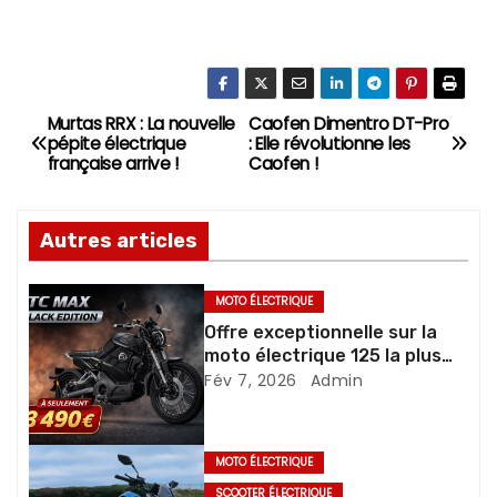
Murtas RRX : La nouvelle
Caofen Dimentro DT-Pro
N
pépite électrique
: Elle révolutionne les
française arrive !
Caofen !
a
v
Autres articles
i
MOTO ÉLECTRIQUE
g
Offre exceptionnelle sur la
moto électrique 125 la plus
a
vendue
Fév 7, 2026
Admin
t
i
MOTO ÉLECTRIQUE
SCOOTER ÉLECTRIQUE