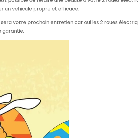
s est possible de refaire une beauté à votre 2 roues électr
er un véhicule propre et efficace.
ra votre prochain entretien car oui les 2 roues électriqu
a garantie.