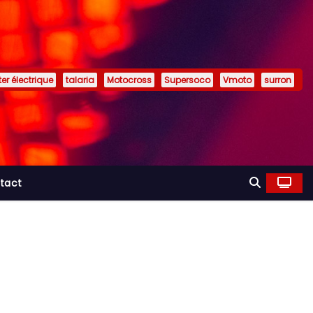
er électrique
talaria
Motocross
Supersoco
Vmoto
surron
tact