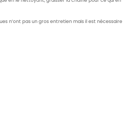
ique en le nettoyant, graisser la chaîne pour ce qui en
es n’ont pas un gros entretien mais il est nécessaire