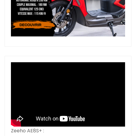
Zeeho AE8S+ :