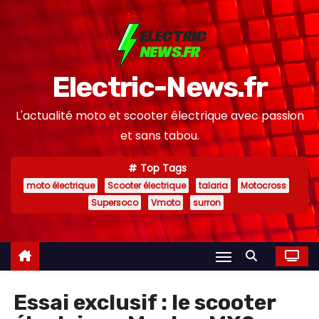
S
k
i
p
Electric-News.fr
t
o
L'actualité moto et scooter électrique avec passion
c
et sans tabou.
o
n
Top Tags
moto électrique
Scooter électrique
talaria
Motocross
t
Supersoco
Vmoto
surron
e
n
t
Essai exclusif : le scooter