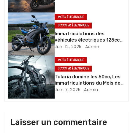
t
i
MOTO ÉLECTRIQUE
SCOOTER ÉLECTRIQUE
o
Immatriculations des
n
véhicules électriques 125cc
en mai 2025
Juin 12, 2025
Admin
d
MOTO ÉLECTRIQUE
e
SCOOTER ÉLECTRIQUE
Talaria domine les 50cc, Les
l
immatriculations du Mois de
Mai 2025
’
Juin 7, 2025
Admin
a
r
Laisser un commentaire
t