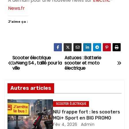
A demain pour une nouvelle news sur
Electric-
News.fr
J’aime ça :
Scooter électrique
Astuces : Batterie
N
LvNeng S4 , taillé pour la
scooter et moto
ville
électrique
a
v
Autres articles
i
SCOOTER ÉLECTRIQUE
g
NIU frappe fort : les scooters
MQi+ Sport en BIG PROMO
a
Fév 4, 2026
Admin