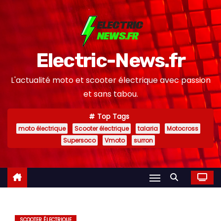
S
k
i
p
Electric-News.fr
t
o
L'actualité moto et scooter électrique avec passion
c
et sans tabou.
o
n
Top Tags
moto électrique
Scooter électrique
talaria
Motocross
t
Supersoco
Vmoto
surron
e
n
t
SCOOTER ÉLECTRIQUE