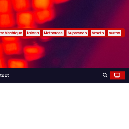
er électrique
talaria
Motocross
Supersoco
Vmoto
surron
tact