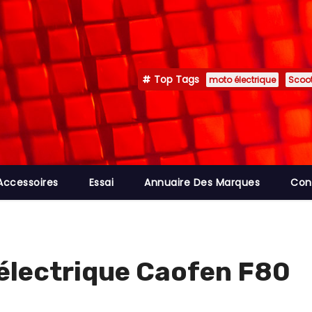
Top Tags
moto électrique
Scoot
Accessoires
Essai
Annuaire Des Marques
Con
électrique Caofen F80