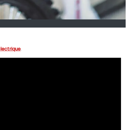
lectrique
.