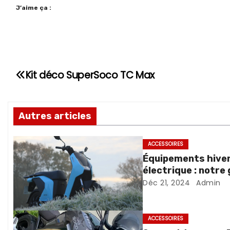
J’aime ça :
Kit déco SuperSoco TC Max
N
a
Autres articles
v
i
ACCESSOIRES
Équipements hiver
g
électrique : notre
a
Déc 21, 2024
Admin
t
ACCESSOIRES