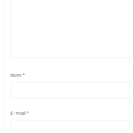
c
l
e
Nom
*
E-mail
*