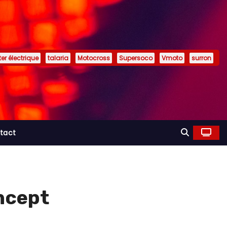
er électrique
talaria
Motocross
Supersoco
Vmoto
surron
tact
ncept