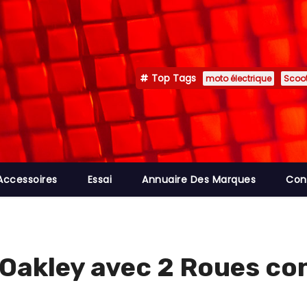
Top Tags
moto électrique
Scoot
Accessoires
Essai
Annuaire Des Marques
Con
Oakley avec 2 Roues co