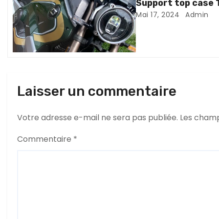
i
Support top case
Mai 17, 2024
Admin
o
n
d
e
Laisser un commentaire
l
Votre adresse e-mail ne sera pas publiée.
Les champ
’
Commentaire
*
a
r
t
i