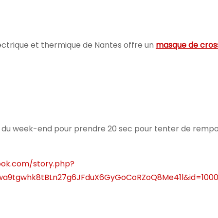
ctrique et thermique de Nantes offre un
masque de cros
ofiter du week-end pour prendre 20 sec pour tenter de rem
ook.com/story.php?
wa9tgwhk8tBLn27g6JFduX6GyGoCoRZoQ8Me41l&id=1000