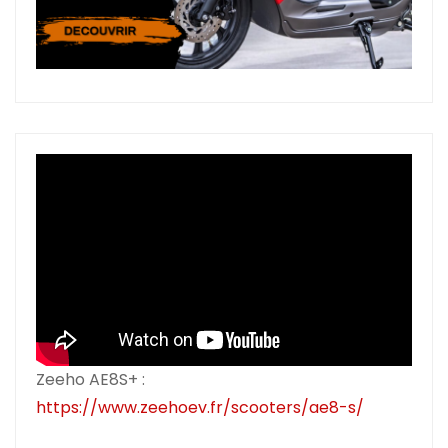
Zeeho AE8S+ :
https://www.zeehoev.fr/scooters/ae8-s/