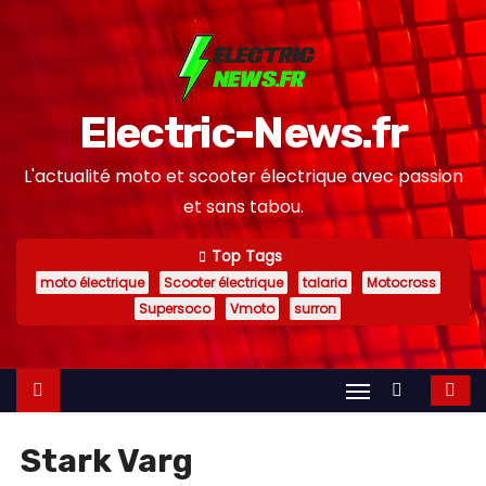
S
k
i
p
Electric-News.fr
t
o
L'actualité moto et scooter électrique avec passion
c
et sans tabou.
o
n
Top Tags
moto électrique
Scooter électrique
talaria
Motocross
t
Supersoco
Vmoto
surron
e
n
t
Stark Varg