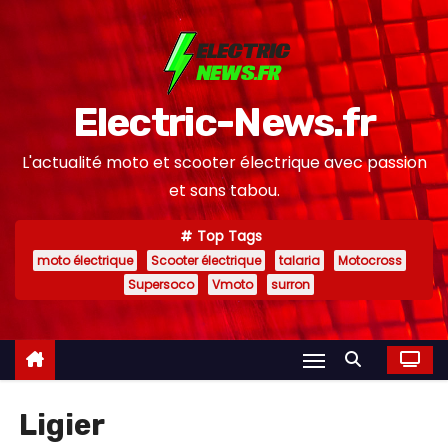
S
k
i
p
Electric-News.fr
t
o
L'actualité moto et scooter électrique avec passion
c
et sans tabou.
o
n
Top Tags
moto électrique
Scooter électrique
talaria
Motocross
t
Supersoco
Vmoto
surron
e
n
t
Ligier