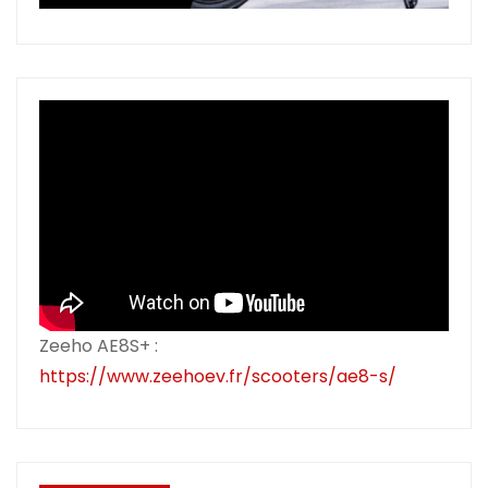
Zeeho AE8S+ :
https://www.zeehoev.fr/scooters/ae8-s/