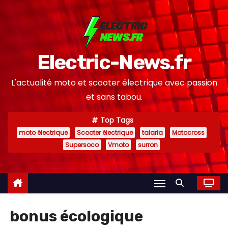
S
k
i
p
Electric-News.fr
t
o
L'actualité moto et scooter électrique avec passion
c
et sans tabou.
o
n
Top Tags
moto électrique
Scooter électrique
talaria
Motocross
t
Supersoco
Vmoto
surron
e
n
t
bonus écologique