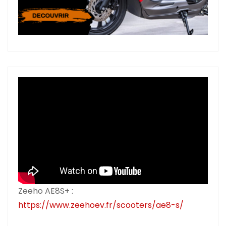
Zeeho AE8S+ :
https://www.zeehoev.fr/scooters/ae8-s/