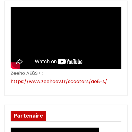
Zeeho AE8S+ :
https://www.zeehoev.fr/scooters/ae8-s/
Partenaire